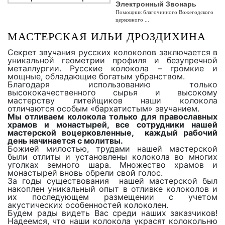
Электронный Звонарь
Помощник благочинного Вожегодского
церковного ...
МАСТЕРСКАЯ ИЛЬИ ДРОЗДИХИНА
Секрет звучания русских колоколов заключается в
уникальной геометрии профиля и безупречной
металлургии. Русские колокола – громкие и
мощные, обладающие богатым убранством.
Благодаря использованию только
высококачественного сырья и высокому
мастерству литейщиков наши колокола
отличаются особым «бархатистым» звучанием.
Мы отливаем колокола только для православных
храмов и монастырей, все сотрудники нашей
мастерской воцерковленные, каждый рабочий
день начинается с молитвы.
Божией милостью, трудами нашей мастерской
были отлиты и установлены колокола во многих
уголках земного шара. Множество храмов и
монастырей вновь обрели свой голос.
За годы существования нашей мастерской был
накоплен уникальный опыт в отливке колоколов и
их последующем размещении с учетом
акустических особенностей колоколен.
Будем рады видеть Вас среди наших заказчиков!
Надеемся, что наши колокола украсят колокольню