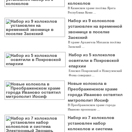
колоколов
В Казанском храме посёлка Ярега
Республики Коми ...
Набор из 9 колоколов
установлен на временной
звоннице в поселке
Заокский
В храме Архангела Михаила посёлка
Заокский ...
Набор из 5 колоколов
освятили в Покровской
епархии
Епископ Покровский и Новоузенский
Фома совершил ...
Новые колокола в
Преображенском храме
города Иваново оствятил
митрополит Иосиф
В Преображенском храме города
Иваново произошло ...
Набор из 7 колоколов
установлен набор
колоколов и система